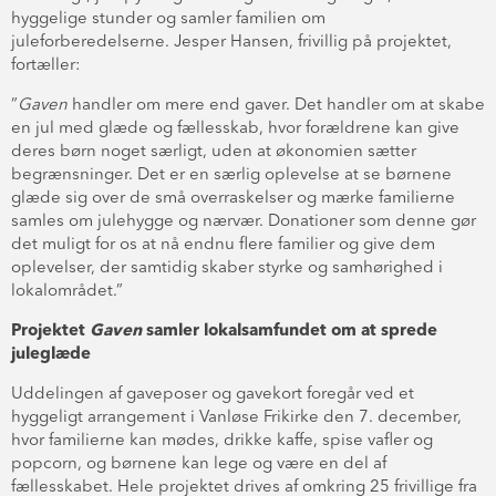
hyggelige stunder og samler familien om
juleforberedelserne. Jesper Hansen, frivillig på projektet,
fortæller:
”
Gaven
handler om mere end gaver. Det handler om at skabe
en jul med glæde og fællesskab, hvor forældrene kan give
deres børn noget særligt, uden at økonomien sætter
begrænsninger. Det er en særlig oplevelse at se børnene
glæde sig over de små overraskelser og mærke familierne
samles om julehygge og nærvær. Donationer som denne gør
det muligt for os at nå endnu flere familier og give dem
oplevelser, der samtidig skaber styrke og samhørighed i
lokalområdet.”
Projektet
Gaven
samler lokalsamfundet om at sprede
juleglæde
Uddelingen af gaveposer og gavekort foregår ved et
hyggeligt arrangement i Vanløse Frikirke den 7. december,
hvor familierne kan mødes, drikke kaffe, spise vafler og
popcorn, og børnene kan lege og være en del af
fællesskabet. Hele projektet drives af omkring 25 frivillige fra