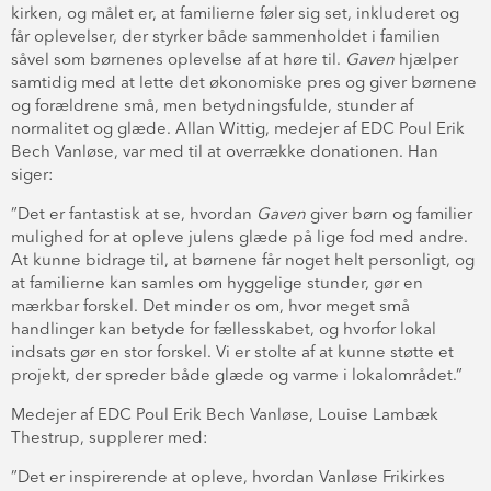
kirken, og målet er, at familierne føler sig set, inkluderet og
får oplevelser, der styrker både sammenholdet i familien
såvel som børnenes oplevelse af at høre til.
Gaven
hjælper
samtidig med at lette det økonomiske pres og giver børnene
og forældrene små, men betydningsfulde, stunder af
normalitet og glæde. Allan Wittig, medejer af EDC Poul Erik
Bech Vanløse, var med til at overrække donationen. Han
siger:
”Det er fantastisk at se, hvordan
Gaven
giver børn og familier
mulighed for at opleve julens glæde på lige fod med andre.
At kunne bidrage til, at børnene får noget helt personligt, og
at familierne kan samles om hyggelige stunder, gør en
mærkbar forskel. Det minder os om, hvor meget små
handlinger kan betyde for fællesskabet, og hvorfor lokal
indsats gør en stor forskel. Vi er stolte af at kunne støtte et
projekt, der spreder både glæde og varme i lokalområdet.”
Medejer af EDC Poul Erik Bech Vanløse, Louise Lambæk
Thestrup, supplerer med:
”Det er inspirerende at opleve, hvordan Vanløse Frikirkes