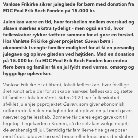
Vanløse Frikirke sikrer juleglæde for børn med donation fra
EDC Poul Erik Bech Fonden på 15.000 kr.
Julen kan være en tid, hvor forskellen mellem overskud og
afsavn mærkes ekstra tydeligt – men også en tid, hvor
fællesskaber rykker tættere sammen for at gøre en forskel.
Hos Vanløse Frikirke giver projektet
Gaven
børn i
økonomisk trængte familier mulighed for at få en personlig
julegave og opleve glæden ved højtiden. Med en donation
på 15.000 kr. fra EDC Poul Erik Bech Fonden kan endnu
flere børn og familier få en jul fyldt med varme, omsorg og
hyggelige oplevelser.
Vanløse Frikirke er et åbent, lokalt fællesskab, hvor frivillige
året rundt arbejder for at skabe nærvær, fællesskab og støtte
til familier i lokalområdet. Siden 2020 har fællesskabet
afviklet julehjælpsprojektet
Gaven
, som giver økonomisk
udfordrede familier mulighed for at opleve en jul med gaver,
nærvær og fællesskab. Børnene får deres eget gavekort til
legetøj i Legekæden i Kronen, så de selv kan vælge noget,
de ønsker sig til jul. Samtidig får familierne fine gaveposer
med frugt, julepynt og små bøger eller legesager, der skaber