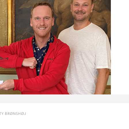
TY BRØNSHØJ