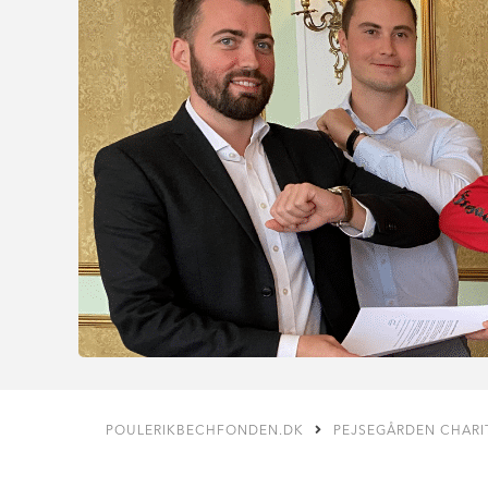
POULERIKBECHFONDEN.DK
PEJSEGÅRDEN CHARI