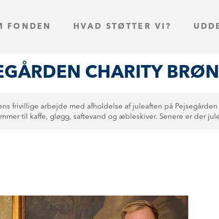
M FONDEN
HVAD STØTTER VI?
UDD
EGÅRDEN CHARITY BRØ
ns frivillige arbejde med afholdelse af juleaften på Pejsegårde
ommer til kaffe, gløgg, saftevand og æbleskiver. Senere er der ju