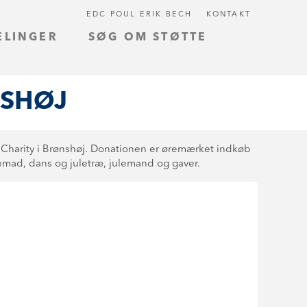
EDC POUL ERIK BECH
KONTAKT
ELINGER
SØG OM STØTTE
NSHØJ
n Charity i Brønshøj. Donationen er øremærket indkøb
lemad, dans og juletræ, julemand og gaver.