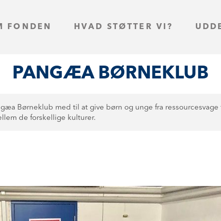
M FONDEN
HVAD STØTTER VI?
UDD
PANGÆA BØRNEKLUB
æa Børneklub med til at give børn og unge fra ressourcesvage f
llem de forskellige kulturer.