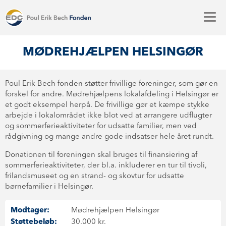
MØDREHJÆLPEN HELSINGØR
Poul Erik Bech fonden støtter frivillige foreninger, som gør en
forskel for andre. Mødrehjælpens lokalafdeling i Helsingør er
et godt eksempel herpå. De frivillige gør et kæmpe stykke
arbejde i lokalområdet ikke blot ved at arrangere udflugter
og sommerferieaktiviteter for udsatte familier, men ved
rådgivning og mange andre gode indsatser hele året rundt.
Donationen til foreningen skal bruges til finansiering af
sommerferieaktiviteter, der bl.a. inkluderer en tur til tivoli,
frilandsmuseet og en strand- og skovtur for udsatte
børnefamilier i Helsingør.
Modtager:
Mødrehjælpen Helsingør
Støttebeløb:
30.000 kr.