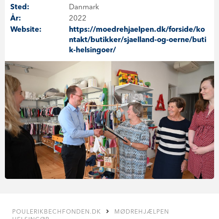
Sted:
Danmark
År:
2022
Website:
https://moedrehjaelpen.dk/forside/ko
ntakt/butikker/sjaelland-og-oerne/buti
k-helsingoer/
POULERIKBECHFONDEN.DK
MØDREHJÆLPEN