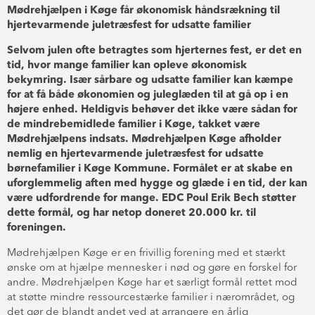
Mødrehjælpen i Køge får økonomisk håndsrækning til
hjertevarmende juletræsfest for udsatte familier
Selvom julen ofte betragtes som hjerternes fest, er det en
tid, hvor mange familier kan opleve økonomisk
bekymring. Især sårbare og udsatte familier kan kæmpe
for at få både økonomien og juleglæden til at gå op i en
højere enhed. Heldigvis behøver det ikke være sådan for
de mindrebemidlede familier i Køge, takket være
Mødrehjælpens indsats. Mødrehjælpen Køge afholder
nemlig en hjertevarmende juletræsfest for udsatte
børnefamilier i Køge Kommune. Formålet er at skabe en
uforglemmelig aften med hygge og glæde i en tid, der kan
være udfordrende for mange. EDC Poul Erik Bech støtter
dette formål, og har netop doneret 20.000 kr. til
foreningen.
Mødrehjælpen Køge er en frivillig forening med et stærkt
ønske om at hjælpe mennesker i nød og gøre en forskel for
andre. Mødrehjælpen Køge har et særligt formål rettet mod
at støtte mindre ressourcestærke familier i nærområdet, og
det gør de blandt andet ved at arrangere en årlig