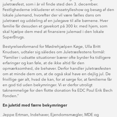
juletræsfest, som i år vil finde sted den 3. december.
Festlighederne inkluderer et nissetrylleshow og besøg af den
lokale julemand, hvorefter der vil være fælles dans om
juletræet og uddeling af en julegave til alle børnene. Hver
familie får desuden et gavekort på 300 kr. med hjem, som
skal hjælpe dem med at finansiere julemad i den lokale
SuperBrugs.
Bestyrelsesformand for Mødrehjælpen Køge, Ulla Britt
Knudsen, udtaler sig således om Juletræsfestens formål:
”Familier i udsatte situationer bærer ofte byrder fra tidligere
erfaringer og kan føle, at de ikke altid får den
opmærksomhed, de behøver. Derfor handler juletræsfesten
om at minde dem om, at de også skal have en dejlig jul. De
frivillige gør alt, hvad de kan, for at sørge for, at familierne får
en god tid uden bekymringer. Vi er derfor utroligt
taknemmelige for den flotte donation fra EDC Poul Erik Bech
Fonden.”
En juletid med færre bekymringer
Jeppe Ertman, Indehaver, Ejendomsmægler, MDE og