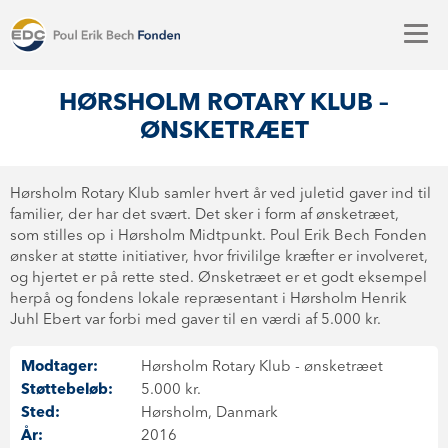
HØRSHOLM ROTARY KLUB –
ØNSKETRÆET
Hørsholm Rotary Klub samler hvert år ved juletid gaver ind til
familier, der har det svært. Det sker i form af ønsketræet,
som stilles op i Hørsholm Midtpunkt. Poul Erik Bech Fonden
ønsker at støtte initiativer, hvor frivililge kræfter er involveret,
og hjertet er på rette sted. Ønsketræet er et godt eksempel
herpå og fondens lokale repræsentant i Hørsholm Henrik
Juhl Ebert var forbi med gaver til en værdi af 5.000 kr.
Modtager:
Hørsholm Rotary Klub - ønsketræet
Støttebeløb:
5.000 kr.
Sted:
Hørsholm, Danmark
År:
2016