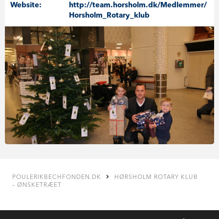
Website:
http://team.horsholm.dk/Medlemmer/
Horsholm_Rotary_klub
POULERIKBECHFONDEN.DK
HØRSHOLM ROTARY KLUB
– ØNSKETRÆET
KONTAKT