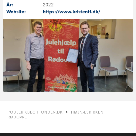
År:
2022
Website:
https://www.kristentf.dk/
POULERIKBECHFONDEN.DK
HØJNÆSKIRKEN
RØDOVRE
KONTAKT