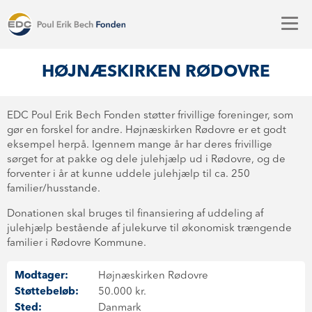
HØJNÆSKIRKEN RØDOVRE
EDC Poul Erik Bech Fonden støtter frivillige foreninger, som
gør en forskel for andre. Højnæskirken Rødovre er et godt
eksempel herpå. Igennem mange år har deres frivillige
sørget for at pakke og dele julehjælp ud i Rødovre, og de
forventer i år at kunne uddele julehjælp til ca. 250
familier/husstande.
Donationen skal bruges til finansiering af uddeling af
julehjælp bestående af julekurve til økonomisk trængende
familier i Rødovre Kommune.
Modtager:
Højnæskirken Rødovre
Støttebeløb:
50.000 kr.
Sted:
Danmark