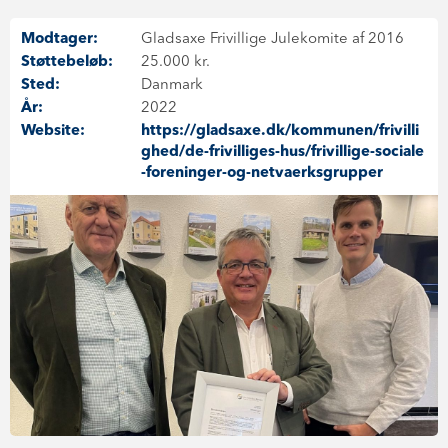
Modtager:
Gladsaxe Frivillige Julekomite af 2016
Støttebeløb:
25.000 kr.
Sted:
Danmark
År:
2022
Website:
https://gladsaxe.dk/kommunen/frivilli
ghed/de-frivilliges-hus/frivillige-sociale
-foreninger-og-netvaerksgrupper