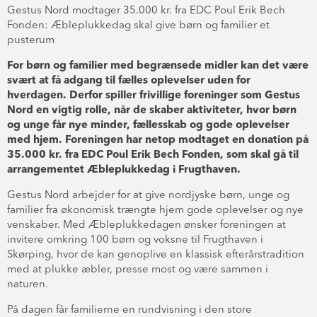
Gestus Nord modtager 35.000 kr. fra EDC Poul Erik Bech
Fonden: Æbleplukkedag skal give børn og familier et
pusterum
For børn og familier med begrænsede midler kan det være
svært at få adgang til fælles oplevelser uden for
hverdagen. Derfor spiller frivillige foreninger som Gestus
Nord en vigtig rolle, når de skaber aktiviteter, hvor børn
og unge får nye minder, fællesskab og gode oplevelser
med hjem. Foreningen har netop modtaget en donation på
35.000 kr. fra EDC Poul Erik Bech Fonden, som skal gå til
arrangementet Æbleplukkedag i Frugthaven.
Gestus Nord arbejder for at give nordjyske børn, unge og
familier fra økonomisk trængte hjem gode oplevelser og nye
venskaber. Med Æbleplukkedagen ønsker foreningen at
invitere omkring 100 børn og voksne til Frugthaven i
Skørping, hvor de kan genoplive en klassisk efterårstradition
med at plukke æbler, presse most og være sammen i
naturen.
På dagen får familierne en rundvisning i den store