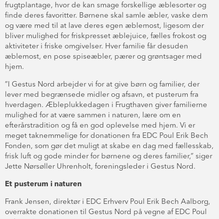
frugtplantage, hvor de kan smage forskellige æblesorter og
finde deres favoritter. Børnene skal samle æbler, vaske dem
og være med til at lave deres egen æblemost, ligesom der
bliver mulighed for friskpresset æblejuice, fælles frokost og
aktiviteter i friske omgivelser. Hver familie får desuden
æblemost, en pose spiseæbler, pærer og grøntsager med
hjem.
”I Gestus Nord arbejder vi for at give børn og familier, der
lever med begrænsede midler og afsavn, et pusterum fra
hverdagen. Æbleplukkedagen i Frugthaven giver familierne
mulighed for at være sammen i naturen, lære om en
efterårstradition og få en god oplevelse med hjem. Vi er
meget taknemmelige for donationen fra EDC Poul Erik Bech
Fonden, som gør det muligt at skabe en dag med fællesskab,
frisk luft og gode minder for børnene og deres familier,” siger
Jette Nørsøller Uhrenholt, foreningsleder i Gestus Nord.
Et pusterum i naturen
Frank Jensen, direktør i EDC Erhverv Poul Erik Bech Aalborg,
overrakte donationen til Gestus Nord på vegne af EDC Poul