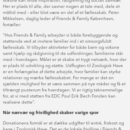
voksne kan finde inspiration, rådgivning og socialt samvær.
Her er plads til alle, der savner nogen at tale med, dele et
måltid med – eller blot være en del af et fællesskab. Peter
Mikkelsen, daglig leder af Friends & Family København,
fortæller:
”Hos Friends & Family arbejder vi både forebyggende og
støttende ved at invitere familier ind i et omsorgsfuldt
fællesskab. Vi tilbyder aktiviteter for både børn og voksne
samt hjælp og rådgivning til de udfordringer, familierne står
med i hverdagen. Målet er at skabe et trygt netværk, hvor der
er plads til udvikling og støtte. Udflugten til Zoologisk Have
er en forlængelse af dette arbejde, hvor familier kan styrke
relationer og mærke fællesskabet. For mange er det en
sjælden mulighed for at være sammen på nye måder og få et
tiltrængt pusterum fra hverdagen. Vi er rigtig taknemmelige
for, at vi med støtten fra EDC Poul Erik Bech Fonden kan
realisere dette”.
Når nærvær og frivillighed skaber varige spor
Donationens formål er at dække udgifter til entré, frokost og
kage i Zoologisk Have. Det er de lokale frivillige i Friends &