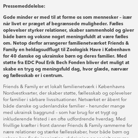
Pressemeddelelse:
Gode minder er med til at forme os som mennesker – især
når livet er præget af begrænsede muligheder. Fælles
oplevelser styrker relationer, skaber sammenhold og giver
både børn og voksne noget meningsfuldt at være fælles
om. Netop derfor arrangerer familienetværket Friends &
Family en heldagsudflugt til Zoologisk Have i København
for 40 danske og ukrainske børn og deres familier. Med
støtte fra EDC Poul Erik Bech Fonden bliver det muligt at
skabe en tryg og meningsfuld dag, hvor glæde, nærvær
og fællesskab er i centrum.
Friends & Family er et lokalt familienetværk i Københavns
Nordvestkvarter, der skaber støtte, fællesskab og oplevelser
for familier i sårbare livssituationer. Netværket er åbent for
både danske og udenlandske familier – herunder mange
med ukrainsk baggrund – som har brug for et trygt og
inkluderende fristed i en ofte udfordrende hverdag. Med
frivillige kræfter i front danner Friends & Family rammerne for
nære relationer og stærke fællesskaber, hvor både børn og