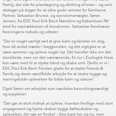
Family, der står for planlægning og afvikling af turen – og som
deltager på dagen for at sikre gode rammer for familierne.
Partner, Sebastian Brunse, og ejendomsmægler, Søren
Jensen, fra EDC Poul Erik Bech Nørrebro og København NV
stod for overrækkelsen af donationen. Sebastian fremhæver
foreningens indsats og udtaler:
”Der er noget særligt ved at give børn og familier en dag,
hvor alt andet træder i baggrunden, og det vigtigste er at
være sammen og opleve noget nyt. Det handler ikke om det
storslåede, men om det nærværende. En tur i Zoologisk Have
kan være med til at styrke bånd og skabe smil. Derfor er vi i
EDC Poul Erik Bech Fonden glade for at støtte Friends &
Family og deres værdifulde arbejde for at skabe trygge og
meningsfulde oplevelser for både børn og voksne”.
Også Søren ser arbejdet som særdeles beundringsværdigt
og supplerer:
”Det gør et stort indtryk at opleve, hvordan frivillige med stort
engagement og hjerte skaber trygge fællesskaber og
oplevelser, der gør en forskel – ikke bare her og nu, men