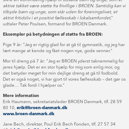
sikre en kontinuerlig hjælp til udsatte børn og unge, som er
aktive takket være støtte fra frivillige i BROEN. Samtidig kan vi
tilbyde børn og unge, som står uden for foreningslivet, et
aktivt fritidsliv i et positivt fællesskab i lokalsamfundet
,”
udtaler Peter Poulsen, formand for BROEN Danmark.
Eksempler på betydningen af støtte fra BROEN:
Pige 9 år: ”Jeg er rigtig glad for at gå til gymnastik, og jeg har
lært mange at kende og fået nogen nye, gode venner.”
Mor til dreng på 7 år: ”Jeg er BROEN yderst taknemmelig for
jeres hjælp. Det er en stor hjælp for mig som enlig mor, og
det betyder meget for min dejlige dreng at gå til fodbold.
Det er også noget, vi har gjort til vores fællesskab – det gør os
glade… Tak fordi I hjælper os.”
Mere information
Erik Haumann, sekretariatsleder BROEN Danmark, tlf. 28 59
80 10,
erik@broen-danmark.dk
www.broen-danmark.dk
Jane Bech, direktør, Poul Erik Bech Fonden, tlf. 27 57 34