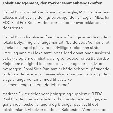
Lokalt engagement, der styrker sammenhængskraften
Daniel Bloch, indehaver, ejendomsmægler, MDE, og Andreas
Elkjær, indehaver, afdelingsleder, ejendomsmægler, MDE, fra
EDC Poul Erik Bech Hedehusene stod for overrækkelsen af
donationen.
Daniel Bloch fremhæver foreningens frivillige arbejde og den
lokale betydning af arrangementet: ”Baldersbos Venner er et
stærkt eksempel på, hvordan frivillige kræfter kan skabe
værdi og nærvær i lokalsamfundet. Med donationen ønsker vi
at bakke op om et initiativ, der giver beboerne på Baldersbo
Plejehjem mulighed for flere oplevelser og mere aktivitet i
hverdagen. Royal Side Run samler både beboere, pårørende
og lokale deltagere om bevægelse og samvær, og netop den
slags arrangementer er med til at styrke
sammenhængskraften i Hedehusene.”
Andreas Elkjær deler begejstringen og supplerer: ”I EDC
Poul Erik Bech er vi glade for at kunne støtte foreninger, der
gør en reel forskel for andre og bidrager positivt til det
lokalsamfund, vi selv er en del af. Baldersbos Venner skaber