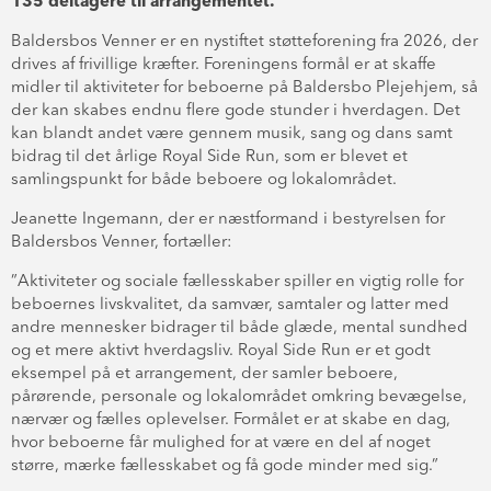
135 deltagere til arrangementet.
Baldersbos Venner er en nystiftet støtteforening fra 2026, der
drives af frivillige kræfter. Foreningens formål er at skaffe
midler til aktiviteter for beboerne på Baldersbo Plejehjem, så
der kan skabes endnu flere gode stunder i hverdagen. Det
kan blandt andet være gennem musik, sang og dans samt
bidrag til det årlige Royal Side Run, som er blevet et
samlingspunkt for både beboere og lokalområdet.
Jeanette Ingemann, der er næstformand i bestyrelsen for
Baldersbos Venner, fortæller:
”Aktiviteter og sociale fællesskaber spiller en vigtig rolle for
beboernes livskvalitet, da samvær, samtaler og latter med
andre mennesker bidrager til både glæde, mental sundhed
og et mere aktivt hverdagsliv. Royal Side Run er et godt
eksempel på et arrangement, der samler beboere,
pårørende, personale og lokalområdet omkring bevægelse,
nærvær og fælles oplevelser. Formålet er at skabe en dag,
hvor beboerne får mulighed for at være en del af noget
større, mærke fællesskabet og få gode minder med sig.”