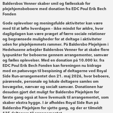
Baldersbos Venner skaber smil og fællesskab for
plejehjemsbeboere med donation fra EDC Poul Erik Bech
Fonden
Gode oplevelser og meningsfulde aktiviteter kan være
med til at løfte hverdagen – ikke mindst for ældre, hvor
dagligdagen kan være præget af færre sociale relationer
og begrænsede muligheder for at deltage i aktiviteter
uden for plejehjemmets rammer. På Baldersbo Plejehjem i
Hedehusene arbejder Baldersbos Venner for at skabe flere
lyspunkter for beboerne gennem arrangementer, samvær
og fælles oplevelser. Med en donation på 10.000 kr. fra
EDC Poul Erik Bech Fonden kan foreningen nu bidrage
med en pølsevogn til bespisning af deltagerne ved Royal
Side Run-arrangementet den 21. maj 2026, hvor beboere,
pårørende, personale og lokale deltagere samles om
bevægelse, nærvær og socialt samvær. Donationen har
desuden gjort det muligt for Baldersbo Plejehjem for
første gang også at have livemusik til arrangementet, som
skaber ekstra hygge. I år afholdes Royal Side Run på
Baldersbo Plejehjem for sjette gang, og der er tilmeldt