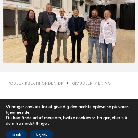
POULERIKBECHFONDEN.DK
GIV JULEN MENING
KONTAKT
Vi bruger cookies for at give dig den bedste oplevelse på vores
PRIVATLIVSPOLITIK
hjemmeside.
EDC POUL ERIK BECH
Du kan finde ud af mere om, hvilke cookies vi bruger, eller slå
dem fra i
indstillinger
.
Copyright © 2026 - Poul Erik Bech Fonden
Ja tak
Nej tak